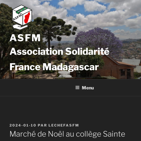
Aller
au
contenu
principal
ASFM
Association Solidarité
France Madagascar
Menu
PUBLIÉ
Navigation
2024-01-10
PAR
LECHEFASFM
Article
LE
Marché de Noël au collège Sainte
de
précédent